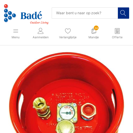
24
Menu
Aanmelden
Verlanglijstje
Mandje
Offerte