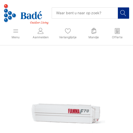
Menu
Aanmelden
Verlanglijstje
Mandje
Offerte