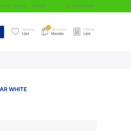
T MET ONS OP
SERVICE
AANMELDEN
24
Verlang
Winkelen
Offerte
Lijst
Mandje
Lijst
AR WHITE