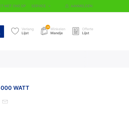
T MET ONS OP
SERVICE
AANMELDEN
24
Verlang
Winkelen
Offerte
Lijst
Mandje
Lijst
 3000 WATT