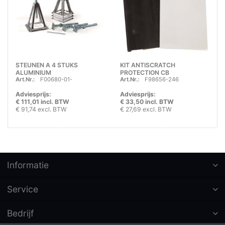
STEUNEN A 4 STUKS
KIT ANTISCRATCH
ALUMINIUM
PROTECTION CB
Art.Nr.:
F00680-01-
Art.Nr.:
F98656-246
Adviesprijs:
Adviesprijs:
€ 111,01 incl. BTW
€ 33,50 incl. BTW
€ 91,74 excl. BTW
€ 27,69 excl. BTW
Informatie
Service
Bedrijf