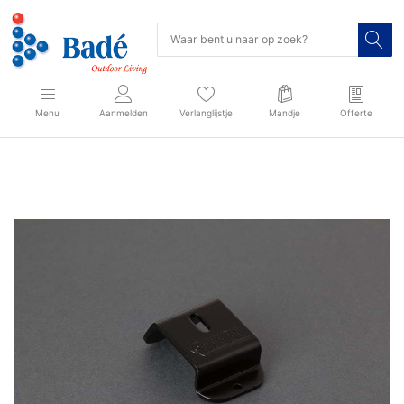
Menu
Aanmelden
Verlanglijstje
Mandje
Offerte