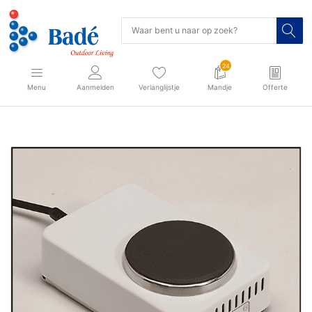
24
Menu
Aanmelden
Verlanglijstje
Mandje
Offerte