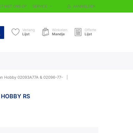
T MET ONS OP
SERVICE
AANMELDEN
Verlang
Winkelen
Offerte
Lijst
Mandje
Lijst
van Hobby 02093A77A & 02096-77-
 HOBBY RS