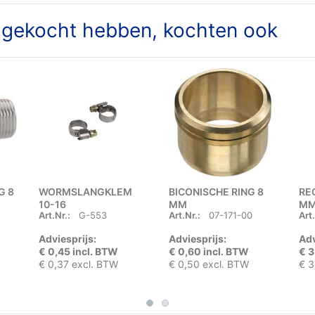
t gekocht hebben, kochten ook
G 8
WORMSLANGKLEM
BICONISCHE RING 8
RE
10-16
MM
MM 
Art.Nr.:
G-553
Art.Nr.:
07-171-00
Art.
Adviesprijs:
Adviesprijs:
Adv
€ 0,45 incl. BTW
€ 0,60 incl. BTW
€ 3
€ 0,37 excl. BTW
€ 0,50 excl. BTW
€ 3