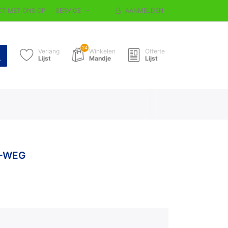
T MET ONS OP
SERVICE
AANMELDEN
24
Verlang
Winkelen
Offerte
Lijst
Mandje
Lijst
2-WEG