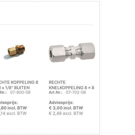
CHTE KOPPELING 8
RECHTE
VERSTEVIGIN
x 1/8" BUITEN
KNELKOPPELING 8 x 8
MM
Nr.:
07-800-08
Art.Nr.:
07-702-08
Art.Nr.:
08-09
MM
iesprijs:
Adviesprijs:
Adviesprijs:
,80 incl. BTW
€ 3,00 incl. BTW
€ 0,80 incl. B
,14 excl. BTW
€ 2,48 excl. BTW
€ 0,66 excl. B