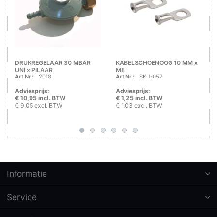
DRUKREGELAAR 30 MBAR
KABELSCHOENOOG 10 MM x
UNI x PILAAR
M8
Art.Nr.:
2018
Art.Nr.:
SKU-057
Adviesprijs:
Adviesprijs:
€ 10,95 incl. BTW
€ 1,25 incl. BTW
€ 9,05 excl. BTW
€ 1,03 excl. BTW
Informatie
Service