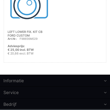
LEFT LOWER FIX. KIT CB
FORD CUSTOM
Art.Nr.:
F98656M029
Adviesprijs:
€ 25,00 incl. BTW
€ 20,66 excl. BTW
Informatie
Service
Bedrijf