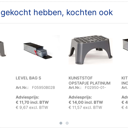
t gekocht hebben, kochten ook
LEVEL BAG S
KUNSTSTOF
KI
OPSTAPJE PLATINUM
IN
-
Art.Nr.:
F05950B02B
Art.Nr.:
F02950-01-
Art.
Adviesprijs:
Adviesprijs:
Adv
€ 11,70 incl. BTW
€ 14,00 incl. BTW
€ 4
€ 9,67 excl. BTW
€ 11,57 excl. BTW
€ 4