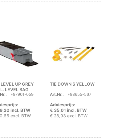
T LEVEL UP GREY
TIE DOWN S YELLOW
FIAMMA GRIP
CL. LEVEL BAG
SYSTEM GRIJS
Nr.:
F97901-059
Art.Nr.:
F98655-567
Art.Nr.:
F9790
iesprijs:
Adviesprijs:
Adviesprijs:
9,20 incl. BTW
€ 35,01 incl. BTW
€ 23,00 incl.
0,66 excl. BTW
€ 28,93 excl. BTW
€ 19,01 excl. 