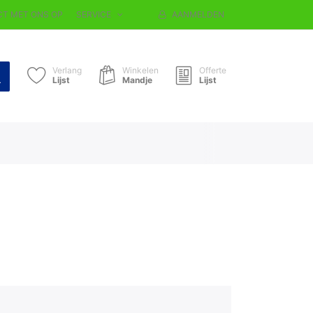
T MET ONS OP
SERVICE
AANMELDEN
Verlang
Winkelen
Offerte
Lijst
Mandje
Lijst