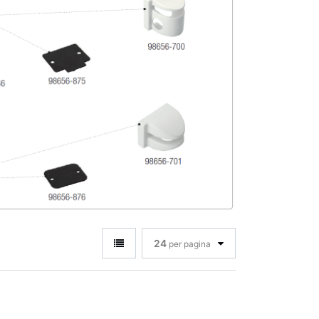
24
per pagina