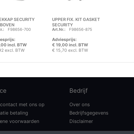
EKKAP SECURITY
UPPER FIX. KIT GASKET
 BOVEN
SECURITY
r.:
F98656-700
Art.Nr.:
F98656-875
esprijs:
Adviesprijs:
,00 incl. BTW
€ 19,00 incl. BTW
92 excl. BTW
€ 15,70 excl. BTW
ice
Bedrijf
contact met ons op
Over ons
atie betaling
Bedrijfsgegevens
ene voorwaarden
Disclaimer