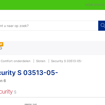
NEEM CONTAC
OP
G
 Comfort onderdelen
Sloten
Security S 03513-05-
urity S 03513-05-
an
6