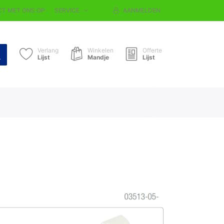
T MET ONS OP
SERVICE
AANMELDEN
Verlang
Winkelen
Offerte
Lijst
Mandje
Lijst