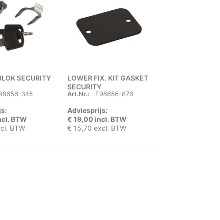
BLOK SECURITY
LOWER FIX. KIT GASKET
SECURITY
98656-345
Art.Nr.:
F98656-876
js:
Adviesprijs:
ncl. BTW
€ 19,00 incl. BTW
xcl. BTW
€ 15,70 excl. BTW