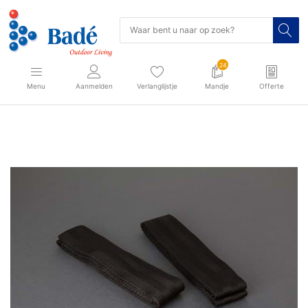
24
Menu
Aanmelden
Verlanglijstje
Mandje
Offerte