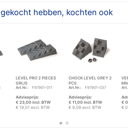
t gekocht hebben, kochten ook
LEVEL PRO 2 PIECES
CHOCK LEVEL GREY 2
VE
GRIJS
PCS
M
8
Art.Nr.:
F97901-011
Art.Nr.:
F97901-037
Art.
Adviesprijs:
Adviesprijs:
Adv
€ 23,00 incl. BTW
€ 11,00 incl. BTW
€ 0
€ 19,01 excl. BTW
€ 9,09 excl. BTW
€ 0