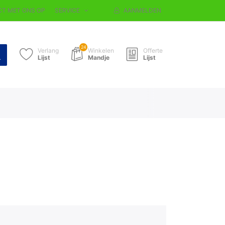
T MET ONS OP
SERVICE
AANMELDEN
24
Verlang
Winkelen
Offerte
Lijst
Mandje
Lijst