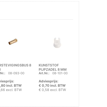
RSTEVIGINGSBUS 8
KUNSTSTOF
DRUKREGELA
M
PIJPZADEL 8 MM
AFBLAAS 30 
Nr.:
08-093-00
Art.Nr.:
08-101-00
Art.Nr.:
6060
UNI x ¼" LINK
iesprijs:
Adviesprijs:
Adviesprijs:
,80 incl. BTW
€ 0,70 incl. BTW
€ 14,50 incl. 
,66 excl. BTW
€ 0,58 excl. BTW
€ 11,98 excl. 