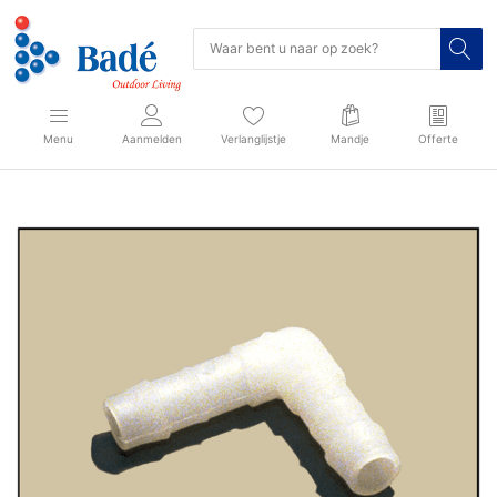
Menu
Aanmelden
Verlanglijstje
Mandje
Offerte