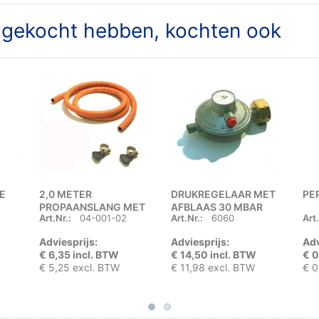
t gekocht hebben, kochten ook
E
2,0 METER
DRUKREGELAAR MET
PE
PROPAANSLANG MET
AFBLAAS 30 MBAR
Art.Nr.:
04-001-02
Art.Nr.:
6060
Art.
2 SLANGKLEMMEN
UNI x ¼" LINKS BUITEN
Adviesprijs:
Adviesprijs:
Adv
€ 6,35 incl. BTW
€ 14,50 incl. BTW
€ 0
€ 5,25 excl. BTW
€ 11,98 excl. BTW
€ 0