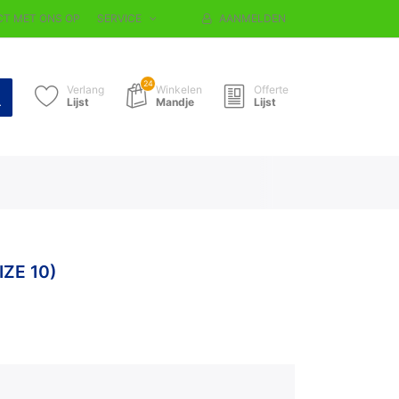
T MET ONS OP
SERVICE
AANMELDEN
24
Verlang
Winkelen
Offerte
Lijst
Mandje
Lijst
IZE 10)