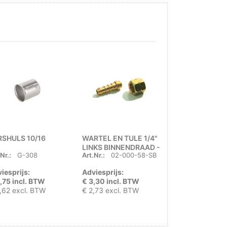
RSHULS 10/16
WARTEL EN TULE 1/4"
PERSHULS RVS
LINKS BINNENDRAAD -
VOOR GASSL
Nr.:
G-308
Art.Nr.:
02-000-58-SB
Art.Nr.:
G-377
BLISTERZAKJE
iesprijs:
Adviesprijs:
Adviesprijs:
,75 incl. BTW
€ 3,30 incl. BTW
€ 2,00 incl. B
,62 excl. BTW
€ 2,73 excl. BTW
€ 1,65 excl. B