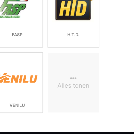
FASP
H.T.D.
Alles tonen
VENILU