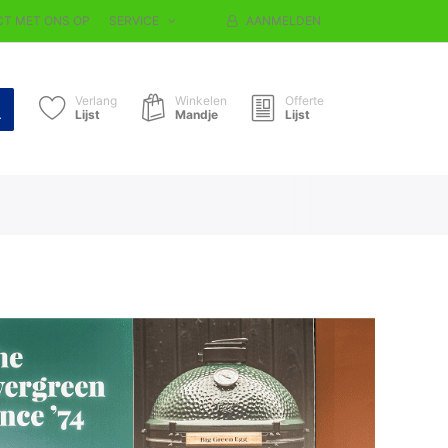
T MET ONS OP
SERVICE
AANMELDEN
Verlang
Winkelen
Offerte
Lijst
Mandje
Lijst
 SHOP