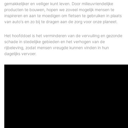
gemakkelijker en veiliger kunt leven. Door milieuvriendelijke
producten te bouwen, hopen we zoveel mogelijk mensen te
inspireren en aan te moedigen om fietsen te gebruiken in plaats
van auto's en zo bij te dragen aan de zorg voor onze planeet.
Het hoofddoel is het verminderen van de vervuiling en gezonde
schade in stedelijke gebieden en het verhogen van de
rijbeleving, zodat mensen vreugde kunnen vinden in hun
dagelijks vervoer.