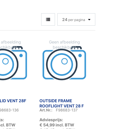
24
per pagina
LID VENT 28F
OUTSIDE FRAME
ROOFLIGHT VENT 28 F
98683-136
Art.Nr.:
F98683-137
js:
Adviesprijs:
ncl. BTW
€ 54,99 incl. BTW