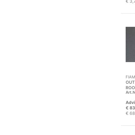
€ 3,
FIA
OUT
ROO
Art.N
Advi
€ 83
€ 68