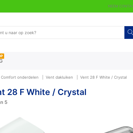
NEEM CONTAC
OP
G
 Comfort onderdelen
Vent dakluiken
Vent 28 F White / Crystal
t 28 F White / Crystal
an
5