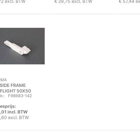
72 excl. BTW
€ 29,75 excl. BTW
€ 57,44 e
MMA
SIDE FRAME
FLIGHT 50X50
r.:
F98683-142
esprijs:
,01 incl. BTW
,60 excl. BTW