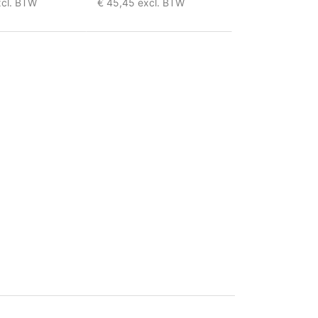
xcl. BTW
€ 45,45 excl. BTW