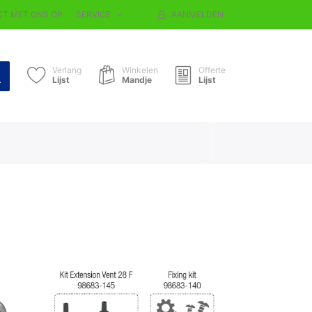
T MET ONS OP
SERVICE
AANMELDEN
Verlang
Winkelen
Offerte
Lijst
Mandje
Lijst