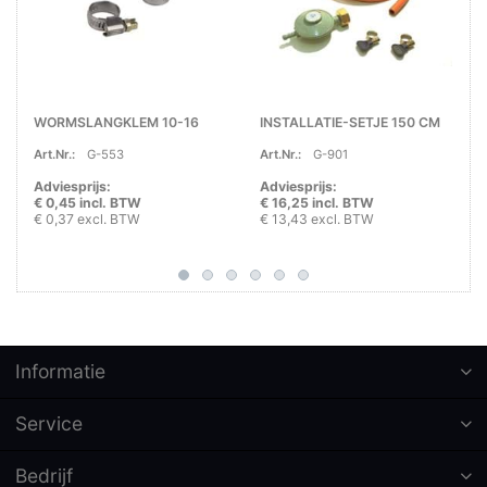
WORMSLANGKLEM 10-16
INSTALLATIE-SETJE 150 CM
Art.Nr.:
G-553
Art.Nr.:
G-901
Adviesprijs:
Adviesprijs:
€ 0,45 incl. BTW
€ 16,25 incl. BTW
€ 0,37 excl. BTW
€ 13,43 excl. BTW
Informatie
Service
Bedrijf