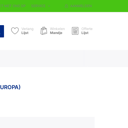
T MET ONS OP
SERVICE
AANMELDEN
Verlang
Winkelen
Offerte
Lijst
Mandje
Lijst
EUROPA)