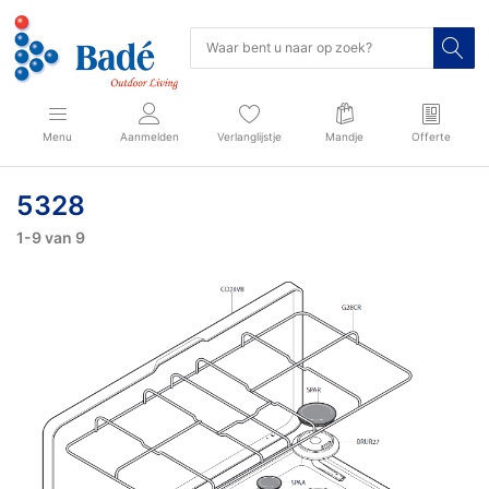
Menu
Aanmelden
Verlanglijstje
Mandje
Offerte
5328
1-9
van
9