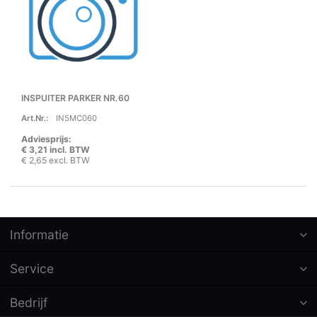
INSPUITER PARKER NR.60
Art.Nr.:
IN5MC060
Adviesprijs:
€ 3,21 incl. BTW
€ 2,65 excl. BTW
Informatie
Service
Bedrijf