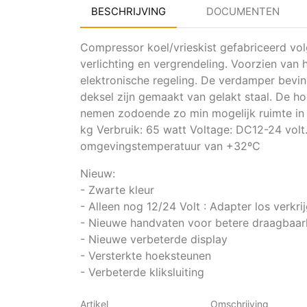
BESCHRIJVING
DOCUMENTEN
Compressor koel/vrieskist gefabriceerd vo
verlichting en vergrendeling. Voorzien va
elektronische regeling. De verdamper bevin
deksel zijn gemaakt van gelakt staal. De h
nemen zodoende zo min mogelijk ruimte in b
kg Verbruik: 65 watt Voltage: DC12-24 volt.
omgevingstemperatuur van +32ºC
Nieuw:
- Zwarte kleur
- Alleen nog 12/24 Volt : Adapter los verkri
- Nieuwe handvaten voor betere draagbaar
- Nieuwe verbeterde display
- Versterkte hoeksteunen
- Verbeterde kliksluiting
Artikel
Omschrijving