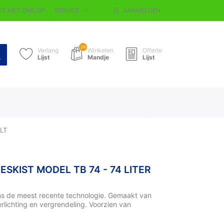
T MET ONS OP
SERVICE
AANMELDEN
24
Verlang
Winkelen
Offerte
Lijst
Mandje
Lijst
LT
SKIST MODEL TB 74 - 74 LITER
ns de meest recente technologie. Gemaakt van
rlichting en vergrendeling. Voorzien van