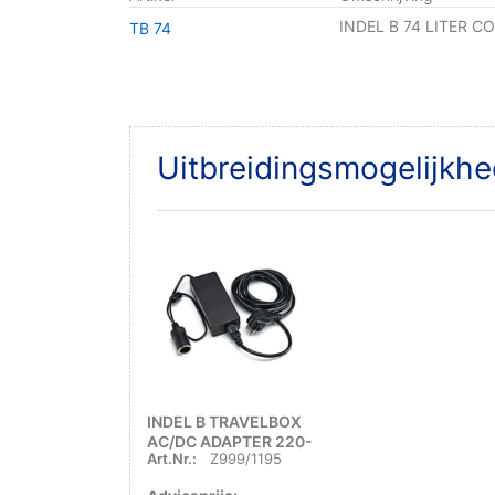
INDEL B 74 LITER C
TB 74
Uitbreidingsmogelijkhe
INDEL B TRAVELBOX
AC/DC ADAPTER 220-
Art.Nr.:
Z999/1195
12 VOLT - 5 AMPERE