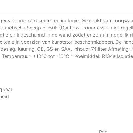
lgens de meest recente technologie. Gemaakt van hoogwaard
n hermetische Secop BD50F (Danfoss) compressor met regel
dt zich ingeschuimd in de wand zodat er zo min mogelijk ri
oeken zijn voorzien van kunststof beschermkappen. De hand
eslag. Keuring: CE, GS en SAA. Inhoud: 74 liter Afmeting:
 Temperatuur: +10ºC tot -18ºC * Koelmiddel: R134a Isolatie
jgbaar
heid
Prijs