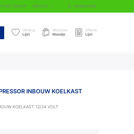
T MET ONS OP
SERVICE
AANMELDEN
Verlang
Winkelen
Offerte
Lijst
Mandje
Lijst
MPRESSOR INBOUW KOELKAST
BOUW KOELKAST 12/24 VOLT