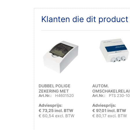
Klanten die dit produc
DUBBEL POLIGE
AUTOM.
ZEKERING MET
OMSCHAKELRELAI
Art.Nr.:
H4601520
Art.Nr.:
PTS 230-10
AARDLEKSCHAKELAAR
X 230 VAC - 10 AM
16A
Adviesprijs:
Adviesprijs:
€ 73,25 incl. BTW
€ 97,01 incl. BTW
€ 60,54 excl. BTW
€ 80,17 excl. BTW