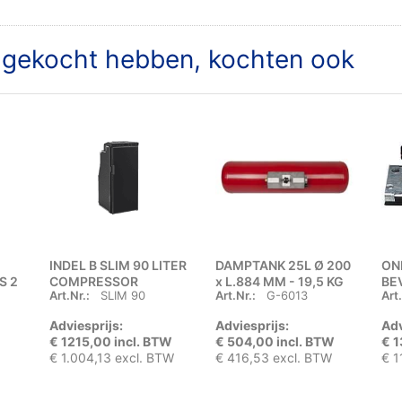
t gekocht hebben, kochten ook
INDEL B SLIM 90 LITER
DAMPTANK 25L Ø 200
ON
S 2
COMPRESSOR
x L.884 MM - 19,5 KG
BE
Art.Nr.:
SLIM 90
Art.Nr.:
G-6013
Art.
P.
INBOUW KOELKAST
20
12/24 VOLT
Adviesprijs:
Adviesprijs:
Adv
€ 1215,00 incl. BTW
€ 504,00 incl. BTW
€ 1
€ 1.004,13 excl. BTW
€ 416,53 excl. BTW
€ 1