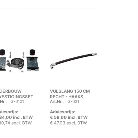
DERBOUW
VULSLANG 150 CM
BUITENVULLE
VESTIGINGSSET
RECHT - HAAKS
RECHT + VUL
Nr.:
G-6101
Art.Nr.:
G-621
Art.Nr.:
G-623
0-240 MM LPG
VERZONKEN
iesprijs:
Adviesprijs:
Adviesprijs:
34,00 incl. BTW
€ 58,00 incl. BTW
€ 40,99 incl. 
10,74 excl. BTW
€ 47,93 excl. BTW
€ 33,88 excl.