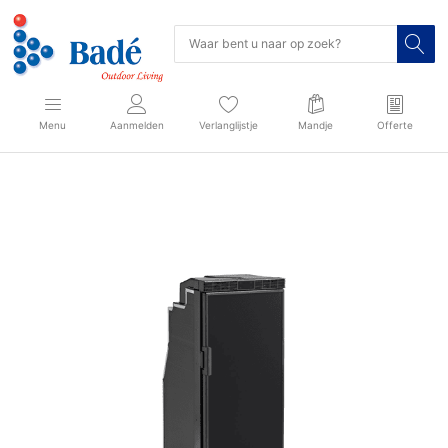
Menu
Aanmelden
Verlanglijstje
Mandje
Offerte