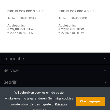
BIKE-BLOCK PRO 3 BLUE
BIKE-BLOCK PRO 4 BLUE
Art.Nr.:
F04133B01B
Art.Nr.:
F04133C01B
Adviesprijs:
Adviesprijs:
€ 25,00 incl. BTW
€ 27,30 incl. BTW
€ 20,66 excl. BTW
€ 22,56 excl. BTW
Informatie
Service
Bedrijf
Wij gebruiken cookies om de beste
Abonneer op nieuwsbrieven
winkelervaring te garanderen. Sommige cookies
Oké, begrepen
worden door derden ingesteld.
Privacy-
* Alle prijzen excl. btw, plus
Copyright © 2026 Badé B.V.. Alle
verzendkosten
rechten voorbehouden.