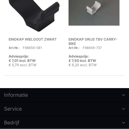
EINDKAP WIELGOOT ZWART
EINDKAP GRIJS TBV CARRY-
BIKE
Art.Nr.:
F98656-081
Art.Nr.:
F98656-737
Adviesprijs:
Adviesprijs:
€ 7,01 incl. BTW
€ 7,50 incl. BTW
€ 5,79 excl. BTW
€ 6,20 excl. BTW
Informatie
Service
Bedrijf