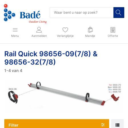
Menu
Aanmelden
Verlanglijstje
Mandje
Offerte
Rail Quick 98656-09(7/8) &
98656-32(7/8)
1-4
van
4
Filter