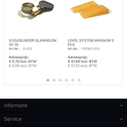
VLEUGELMOER SLANGKLEM
LEVEL SYSTEM MAGNUM 2
10-16
PCS
Art.Nr.:
G-552
Art.Nr.:
F97901-015
Adviesprijs:
Adviesprijs:
€ 0,70 incl. BTW
€ 37,90 incl. BTW
€ 0,58 excl. BTW
€ 31,32 excl. BTW
Informatie
Service