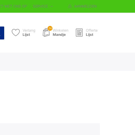
T MET ONS OP
SERVICE
AANMELDEN
24
Verlang
Winkelen
Offerte
Lijst
Mandje
Lijst