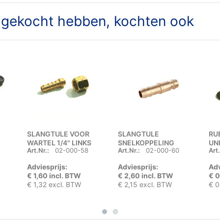
t gekocht hebben, kochten ook
SLANGTULE VOOR
SLANGTULE
RU
WARTEL 1/4" LINKS
SNELKOPPELING
UN
Art.Nr.:
02-000-58
Art.Nr.:
02-000-60
Art.
BINNENDRAAD
Adviesprijs:
Adviesprijs:
Adv
€ 1,60 incl. BTW
€ 2,60 incl. BTW
€ 0
€ 1,32 excl. BTW
€ 2,15 excl. BTW
€ 0