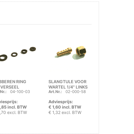
BBEREN RING
SLANGTULE VOOR
DRUKREGELA
IVERSEEL
WARTEL 1/4" LINKS
AFBLAAS 30 
Nr.:
04-100-03
Art.Nr.:
02-000-58
Art.Nr.:
6060
BINNENDRAAD
UNI x ¼" LINK
iesprijs:
Adviesprijs:
Adviesprijs:
,85 incl. BTW
€ 1,60 incl. BTW
€ 14,50 incl. 
,70 excl. BTW
€ 1,32 excl. BTW
€ 11,98 excl. 