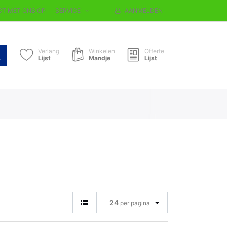
T MET ONS OP
SERVICE
AANMELDEN
Verlang
Winkelen
Offerte
Lijst
Mandje
Lijst
24
per pagina