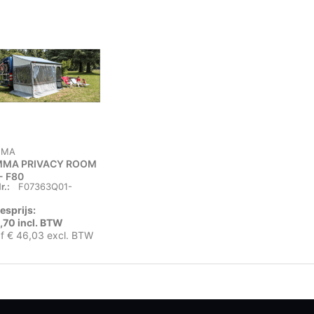
MMA
MMA PRIVACY ROOM
- F80
r.:
F07363Q01-
esprijs:
,70 incl. BTW
f € 46,03 excl. BTW