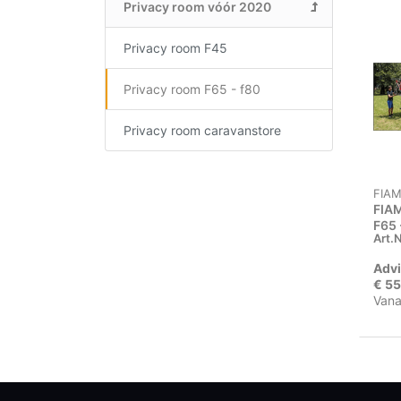
Privacy room vóór 2020
Privacy room F45
Privacy room F65 - f80
Privacy room caravanstore
FIA
FIA
F65 
Art.N
Advi
€ 55
Vana