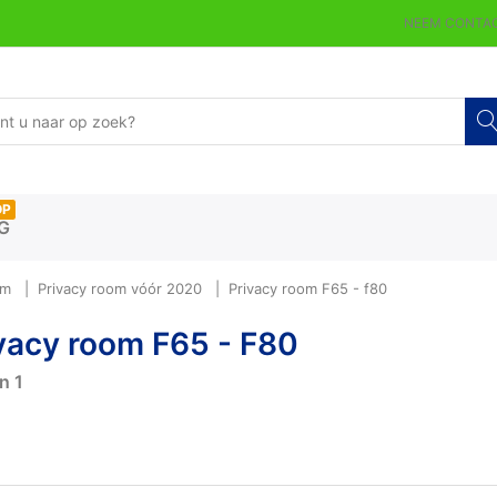
NEEM CONTAC
OP
G
om
Privacy room vóór 2020
Privacy room F65 - f80
vacy room F65 - F80
an
1