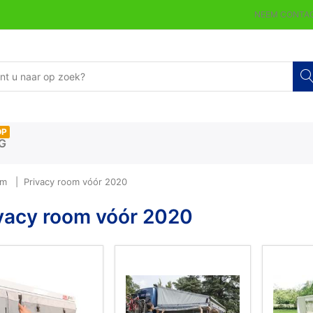
NEEM CONTAC
OP
G
om
Privacy room vóór 2020
vacy room vóór 2020