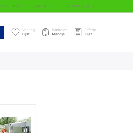
T MET ONS OP
SERVICE
AANMELDEN
Verlang
Winkelen
Offerte
Lijst
Mandje
Lijst