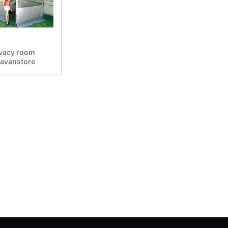
ivacy room
ravanstore