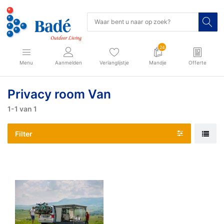
24
Menu
Aanmelden
Verlanglijstje
Mandje
Offerte
Privacy room Van
1-1
van
1
Filter