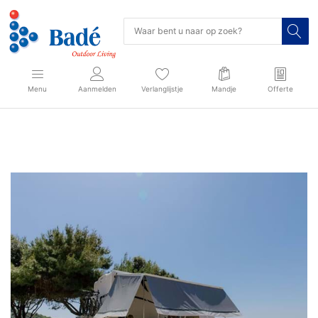
Menu
Aanmelden
Verlanglijstje
Mandje
Offerte