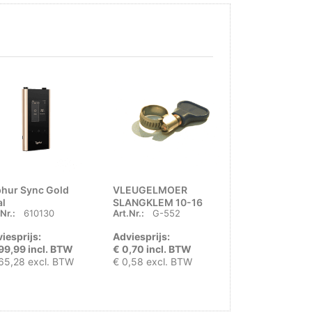
hur Sync Gold
VLEUGELMOER
Typhur Sync G
al
SLANGKLEM 10-16
Dual Gift Set
Nr.:
610130
Art.Nr.:
G-552
Art.Nr.:
610611
iesprijs:
Adviesprijs:
Adviesprijs:
99,99 incl. BTW
€ 0,70 incl. BTW
€ 210,00 incl
65,28 excl. BTW
€ 0,58 excl. BTW
€ 173,55 excl.