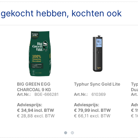
t gekocht hebben, kochten ook
BIG GREEN EGG
Typhur Sync Gold Lite
Typ
CHARCOAL 9 KG
Du
Art.Nr.:
BGE-666281
Art.Nr.:
610369
Art.
Adviesprijs:
Adviesprijs:
Adv
€ 34,94 incl. BTW
€ 79,99 incl. BTW
€ 1
€ 28,88 excl. BTW
€ 66,11 excl. BTW
€ 1