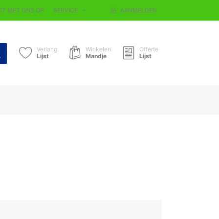
T MET ONS OP
SERVICE
AANMELDEN
Verlang
Winkelen
Offerte
Lijst
Mandje
Lijst