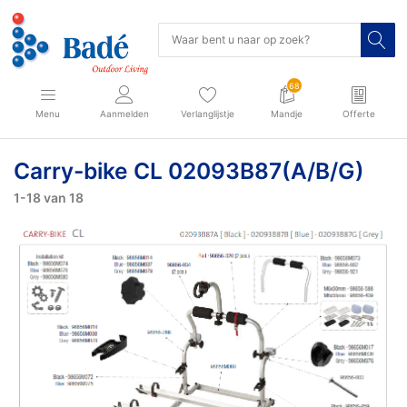
68
Menu
Aanmelden
Verlanglijstje
Mandje
Offerte
Carry-bike CL 02093B87(A/B/G)
1-18
van
18