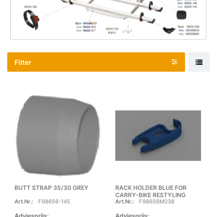
Filter
BUTT STRAP 35/30 GREY
RACK HOLDER BLUE FOR
CARRY-BIKE RESTYLING
Art.Nr.:
F98656-145
Art.Nr.:
F98656M038
Adviesprijs:
Adviesprijs: