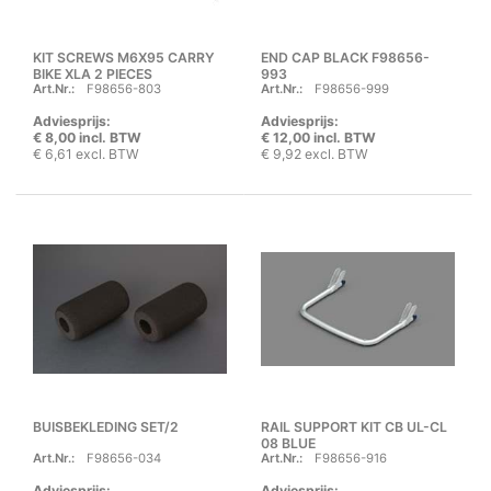
KIT SCREWS M6X95 CARRY
END CAP BLACK F98656-
BIKE XLA 2 PIECES
993
Art.Nr.:
F98656-803
Art.Nr.:
F98656-999
Adviesprijs:
Adviesprijs:
€ 8,00 incl. BTW
€ 12,00 incl. BTW
€ 6,61 excl. BTW
€ 9,92 excl. BTW
BUISBEKLEDING SET/2
RAIL SUPPORT KIT CB UL-CL
08 BLUE
Art.Nr.:
F98656-034
Art.Nr.:
F98656-916
Adviesprijs:
Adviesprijs: