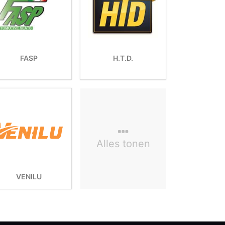
FASP
H.T.D.
Alles tonen
VENILU