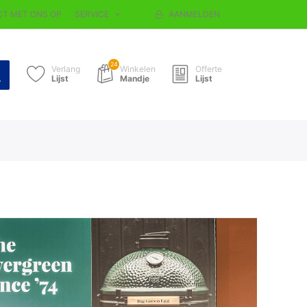
T MET ONS OP
SERVICE
AANMELDEN
24
Verlang
Winkelen
Offerte
Lijst
Mandje
Lijst
 SHOP