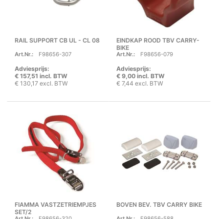
RAIL SUPPORT CB UL - CL 08
EINDKAP ROOD TBV CARRY-
BIKE
Art.Nr.:
F98656-307
Art.Nr.:
F98656-079
Adviesprijs:
Adviesprijs:
€ 157,51 incl. BTW
€ 9,00 incl. BTW
€ 130,17 excl. BTW
€ 7,44 excl. BTW
FIAMMA VASTZETRIEMPJES
BOVEN BEV. TBV CARRY BIKE
SET/2
Art.Nr.:
F98656-320
Art.Nr.:
F98656-588