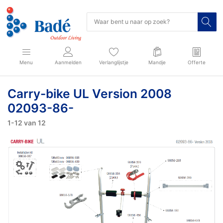
Menu
Aanmelden
Verlanglijstje
Mandje
Offerte
Carry-bike UL Version 2008
02093-86-
1-12
van
12