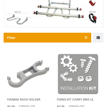
Filter
FIAMMA RACK HOLDER
FIXING KIT CARRY BIKE UL
Art.Nr.:
F98656-378
Art.Nr.:
F98656-087