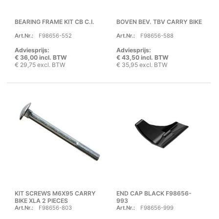
BEARING FRAME KIT CB C.I.
BOVEN BEV. TBV CARRY BIKE
Art.Nr.:
F98656-552
Art.Nr.:
F98656-588
Adviesprijs:
Adviesprijs:
€ 36,00 incl. BTW
€ 43,50 incl. BTW
€ 29,75 excl. BTW
€ 35,95 excl. BTW
KIT SCREWS M6X95 CARRY
END CAP BLACK F98656-
BIKE XLA 2 PIECES
993
Art.Nr.:
F98656-803
Art.Nr.:
F98656-999