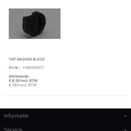
TAP WASHER BLACK
Art.Nr.:
F98656M017
Adviesprijs:
€ 9,50 incl. BTW
€ 7,85 excl. BTW
Informatie
Service